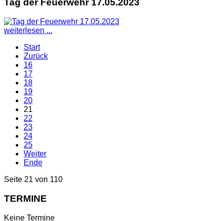
Tag der Feuerwehr 17.05.2023
weiterlesen ...
Start
Zurück
16
17
18
19
20
21
22
23
24
25
Weiter
Ende
Seite 21 von 110
TERMINE
Keine Termine