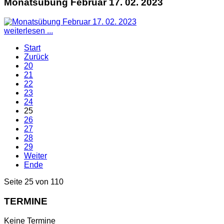
Monatsübung Februar 17. 02. 2023
weiterlesen ...
Start
Zurück
20
21
22
23
24
25
26
27
28
29
Weiter
Ende
Seite 25 von 110
TERMINE
Keine Termine