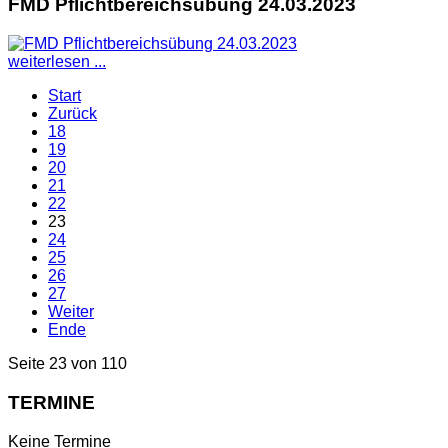
FMD Pflichtbereichsübung 24.03.2023
weiterlesen ...
Start
Zurück
18
19
20
21
22
23
24
25
26
27
Weiter
Ende
Seite 23 von 110
TERMINE
Keine Termine