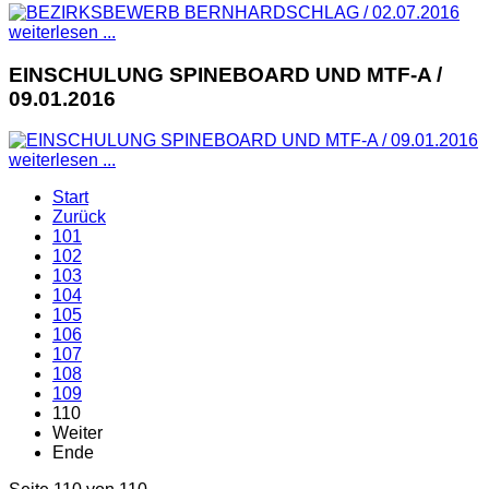
weiterlesen ...
EINSCHULUNG SPINEBOARD UND MTF-A /
09.01.2016
weiterlesen ...
Start
Zurück
101
102
103
104
105
106
107
108
109
110
Weiter
Ende