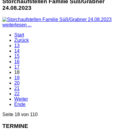
Storchaufstellen Familie Süß/Grabner
24.08.2023
weiterlesen ...
Start
Zurück
13
14
15
16
17
18
19
20
21
22
Weiter
Ende
Seite 18 von 110
TERMINE