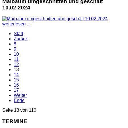
Maibaum umgeschnitten und geschält
10.02.2024
weiterlesen ...
Start
Zurück
8
9
10
11
12
13
14
15
16
17
Weiter
Ende
Seite 13 von 110
TERMINE