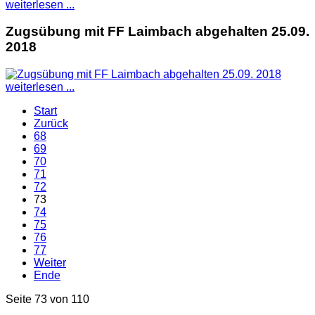
weiterlesen ...
Zugsübung mit FF Laimbach abgehalten 25.09.
2018
weiterlesen ...
Start
Zurück
68
69
70
71
72
73
74
75
76
77
Weiter
Ende
Seite 73 von 110