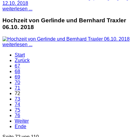
weiterlesen ...
Hochzeit von Gerlinde und Bernhard Traxler
06.10. 2018
weiterlesen ...
Start
Zurück
67
68
69
70
71
72
73
74
75
76
Weiter
Ende
Seite 72 von 110