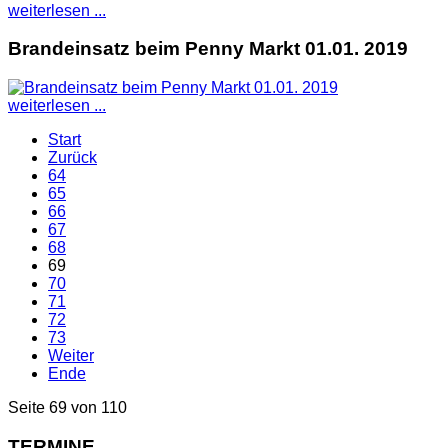
weiterlesen ...
Brandeinsatz beim Penny Markt 01.01. 2019
weiterlesen ...
Start
Zurück
64
65
66
67
68
69
70
71
72
73
Weiter
Ende
Seite 69 von 110
TERMINE