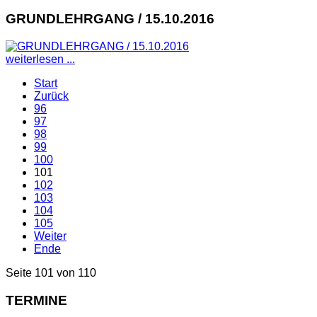
GRUNDLEHRGANG / 15.10.2016
weiterlesen ...
Start
Zurück
96
97
98
99
100
101
102
103
104
105
Weiter
Ende
Seite 101 von 110
TERMINE