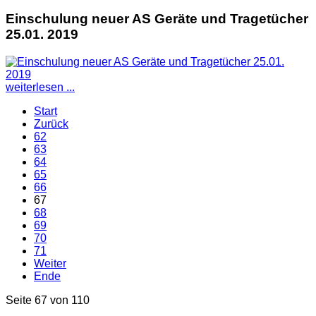
Einschulung neuer AS Geräte und Tragetücher
25.01. 2019
weiterlesen ...
Start
Zurück
62
63
64
65
66
67
68
69
70
71
Weiter
Ende
Seite 67 von 110