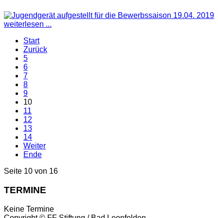
weiterlesen ...
Start
Zurück
5
6
7
8
9
10
11
12
13
14
Weiter
Ende
Seite 10 von 16
TERMINE
Keine Termine
Copyright ©
FF Stiftung / Bad Leonfelden