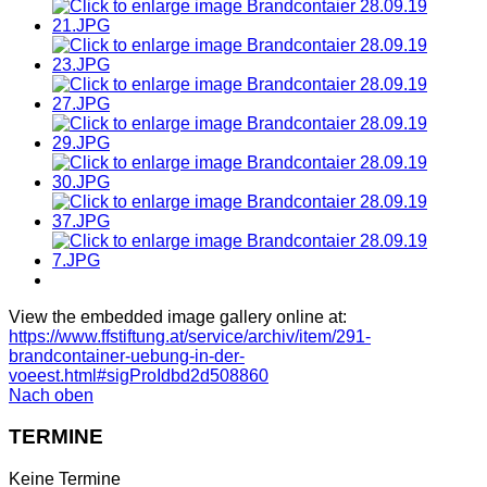
View the embedded image gallery online at:
https://www.ffstiftung.at/service/archiv/item/291-
brandcontainer-uebung-in-der-
voeest.html#sigProIdbd2d508860
Nach oben
TERMINE
Keine Termine