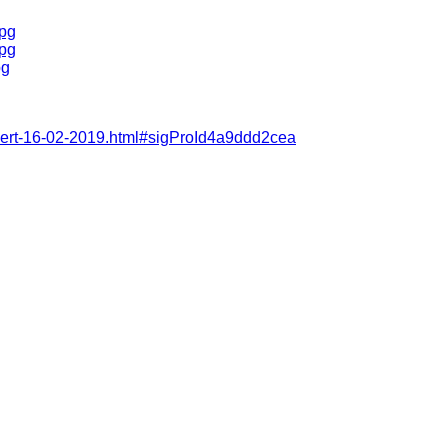
olviert-16-02-2019.html#sigProId4a9ddd2cea