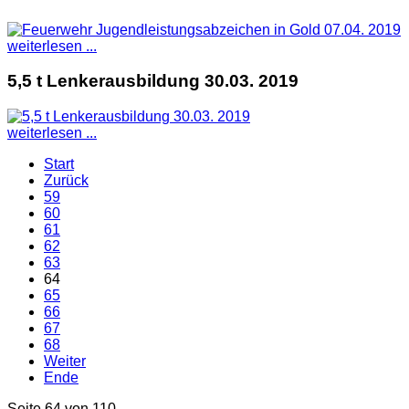
weiterlesen ...
5,5 t Lenkerausbildung 30.03. 2019
weiterlesen ...
Start
Zurück
59
60
61
62
63
64
65
66
67
68
Weiter
Ende
Seite 64 von 110