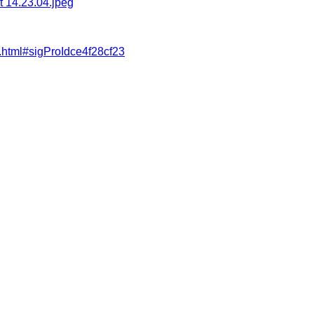
6.html#sigProIdce4f28cf23