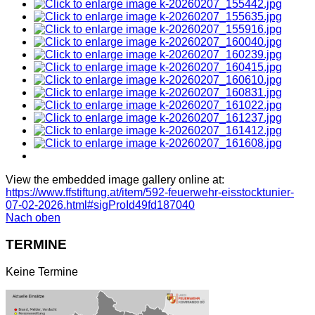
View the embedded image gallery online at:
https://www.ffstiftung.at/item/592-feuerwehr-eisstocktunier-
07-02-2026.html#sigProId49fd187040
Nach oben
TERMINE
Keine Termine