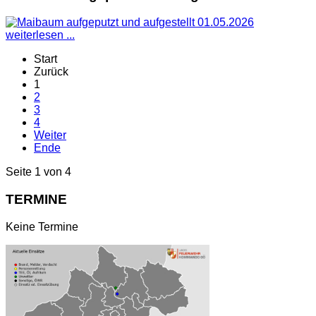
weiterlesen ...
Start
Zurück
1
2
3
4
Weiter
Ende
Seite 1 von 4
TERMINE
Keine Termine