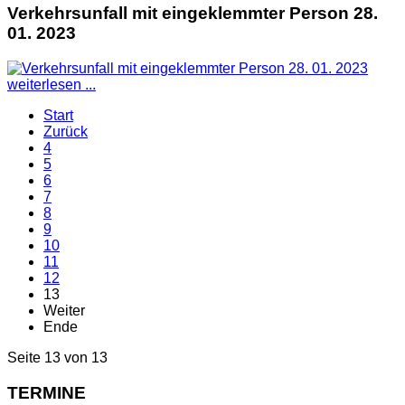
Verkehrsunfall mit eingeklemmter Person 28.
01. 2023
weiterlesen ...
Start
Zurück
4
5
6
7
8
9
10
11
12
13
Weiter
Ende
Seite 13 von 13
TERMINE