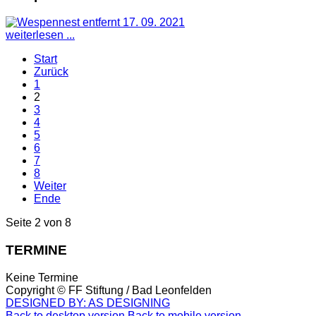
weiterlesen ...
Start
Zurück
1
2
3
4
5
6
7
8
Weiter
Ende
Seite 2 von 8
TERMINE
Keine Termine
Copyright ©
FF Stiftung / Bad Leonfelden
DESIGNED BY: AS DESIGNING
Back to desktop version
Back to mobile version